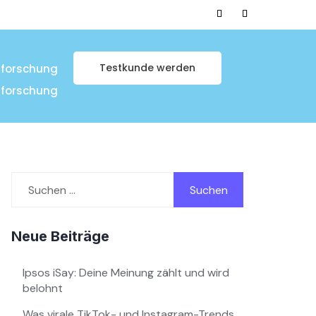
Testkunde werden
tforschung
tforschung
Suchen
nach:
Neue Beiträge
Ipsos iSay: Deine Meinung zählt und wird
belohnt
Was virale TikTok- und Instagram-Trends