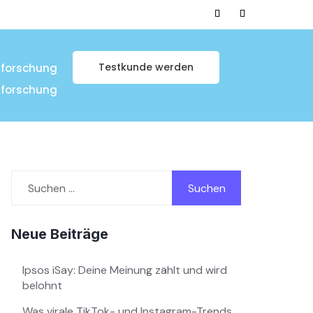
Testkunde werden
tforschung
tforschung
Suchen
nach:
Neue Beiträge
Ipsos iSay: Deine Meinung zählt und wird
belohnt
Was virale TikTok- und Instagram-Trends