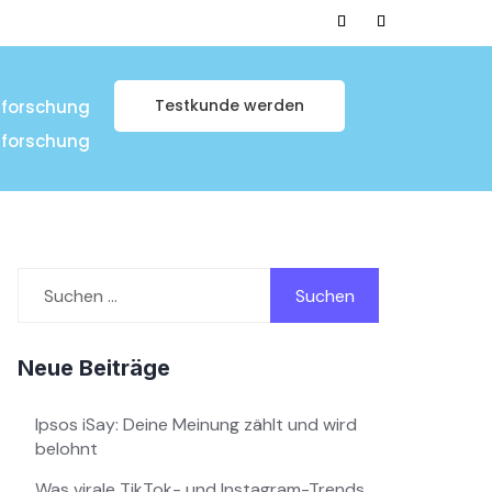
Testkunde werden
tforschung
tforschung
Suchen
nach:
Neue Beiträge
Ipsos iSay: Deine Meinung zählt und wird
belohnt
Was virale TikTok- und Instagram-Trends